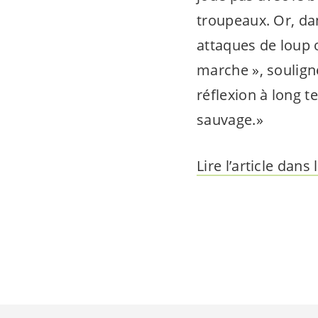
troupeaux. Or, dan
attaques de loup o
marche », souligne
réflexion à long t
sauvage.»
Lire l’article dan