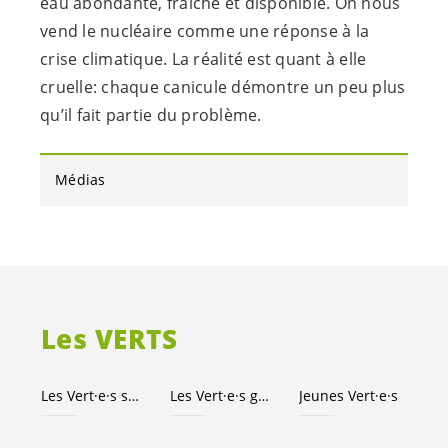
eau abondante, fraîche et disponible. On nous
vend le nucléaire comme une réponse à la
crise climatique. La réalité est quant à elle
cruelle: chaque canicule démontre un peu plus
qu’il fait partie du problème.
Médias
Les VERTS
Les
Vert·e·s
suisses
Les
Vert·e·s
genevois·es
Jeunes
Vert·e·s