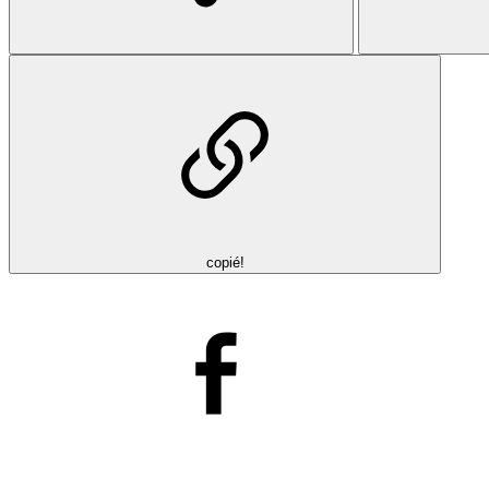
copié!