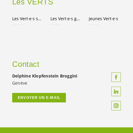
Les VERTS
Les
Vert·e·s
suisses
Les
Vert·e·s
genevois·es
Jeunes
Vert·e·s
Contact
Delphine Klopfenstein Broggini
Genève
ENVOYER UN E-MAIL