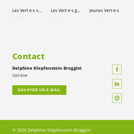
Les
Vert·e·s
suisses
Les
Vert·e·s
genevois·es
Jeunes
Vert·e·s
Contact
Delphine Klopfenstein Broggini
Genève
ENVOYER UN E-MAIL
© 2026 Delphine Klopfenstein Broggini