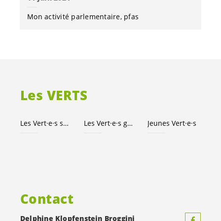
Mon activité parlementaire
pfas
Les VERTS
Les
Vert·e·s
suisses
Les
Vert·e·s
genevois·es
Jeunes
Vert·e·s
Contact
Delphine Klopfenstein Broggini