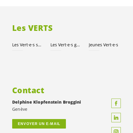
Les VERTS
Les
Vert·e·s
suisses
Les
Vert·e·s
genevois·es
Jeunes
Vert·e·s
Contact
Delphine Klopfenstein Broggini
Genève
ENVOYER UN E-MAIL