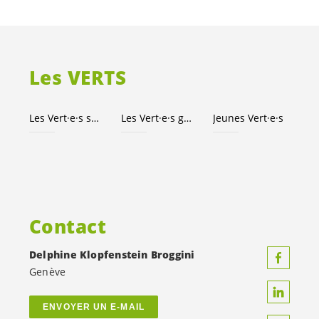
Les VERTS
Les
Vert·e·s
suisses
Les
Vert·e·s
genevois·es
Jeunes
Vert·e·s
Contact
Delphine Klopfenstein Broggini
Genève
ENVOYER UN E-MAIL