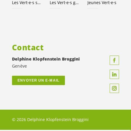
Les
Vert·e·s
suisses
Les
Vert·e·s
genevois·es
Jeunes
Vert·e·s
Contact
Delphine Klopfenstein Broggini
Genève
ENVOYER UN E-MAIL
© 2026 Delphine Klopfenstein Broggini