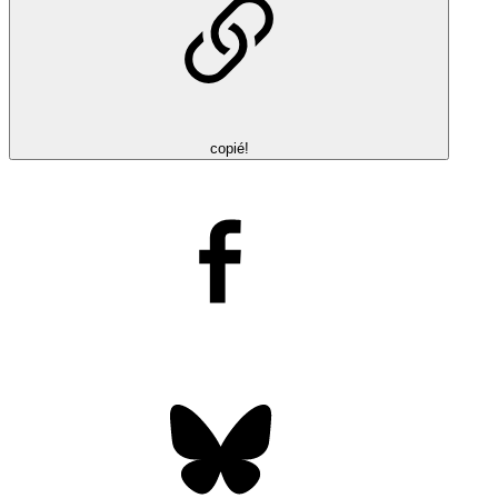
copié!