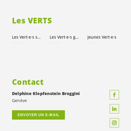
Les VERTS
Les
Vert·e·s
suisses
Les
Vert·e·s
genevois·es
Jeunes
Vert·e·s
Contact
Delphine Klopfenstein Broggini
Genève
ENVOYER UN E-MAIL