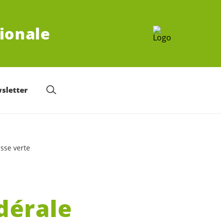
tionale
sletter
sse verte
dérale