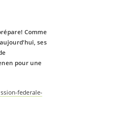
e prépare! Comme
 aujourd’hui, ses
de
uenen pour une
ssion-federale-