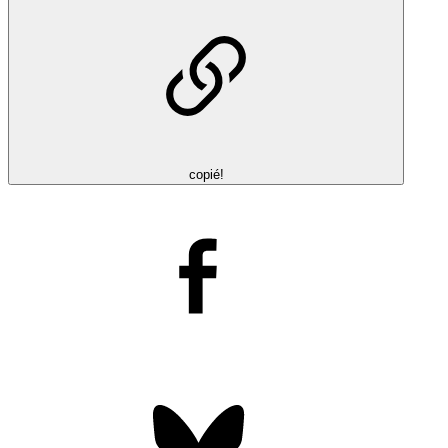
copié!