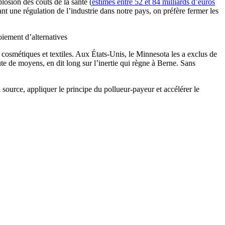
losion des coûts de la santé (
estimés entre 52 et 84 milliards d’euros
une régulation de l’industrie dans notre pays, on préfère fermer les
oiement d’alternatives
cosmétiques et textiles. Aux États-Unis, le Minnesota les a exclus de
ute de moyens, en dit long sur l’inertie qui règne à Berne. Sans
 source, appliquer le principe du pollueur-payeur et accélérer le