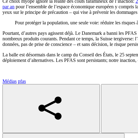
Ce choix myope ignore la réalité des coûts faramineux de l’inaction:
2
par an
pour l’ensemble de l’espace économique européen y compris la S
yeux sur le principe de précaution – qui vise à prévenir les dommages i
Pour protéger la population, une seule voie: réduire les risques 
Pourtant, d’autres pays agissent déjà. Le Danemark a banni les PFAS de
nombreux produits courants. Pendant ce temps, la Suisse tergiverse: 
données, pas de prise de conscience – et sans décision, le risque persist
La balle est désormais dans le camp du Conseil des États, le 25 septemb
déploiement d’alternatives. Les PFAS sont persistants; notre inaction, el
Médias
pfas