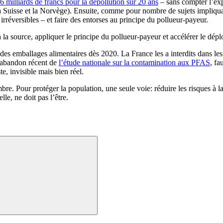
6 milliards de francs pour la dépollution sur 20 ans
– sans compter l’exp
uisse et la Norvège). Ensuite, comme pour nombre de sujets impliquant 
rréversibles – et faire des entorses au principe du pollueur-payeur.
à la source, appliquer le principe du pollueur-payeur et accélérer le dépl
s emballages alimentaires dès 2020. La France les a interdits dans les 
l’abandon récent de
l’étude nationale sur la contamination aux PFAS
, fa
e, invisible mais bien réel.
re. Pour protéger la population, une seule voie: réduire les risques à la
le, ne doit pas l’être.