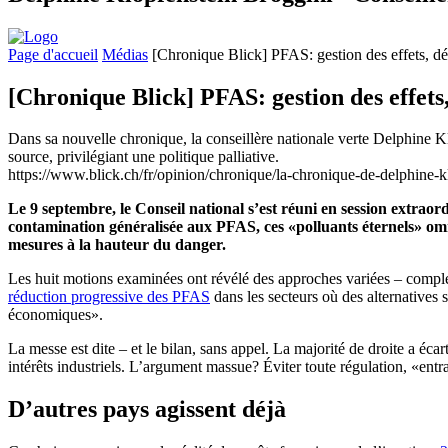
Page d'accueil
Médias
[Chronique Blick] PFAS: gestion des effets, dé
[Chronique Blick] PFAS: gestion des effets,
Dans sa nouvelle chronique, la conseillère nationale verte Delphine Kl
source, privilégiant une politique palliative.
https://www.blick.ch/fr/opinion/chronique/la-chronique-de-delphine-k
Le 9 septembre, le Conseil national s’est réuni en session extrao
contamination généralisée aux PFAS, ces «polluants éternels» omn
mesures à la hauteur du danger.
Les huit motions examinées ont révélé des approches variées – complé
réduction progressive des PFAS
dans les secteurs où des alternatives 
économiques».
La messe est dite – et le bilan, sans appel. La majorité de droite a écar
intérêts industriels. L’argument massue? Éviter toute régulation, «en
D’autres pays agissent déjà