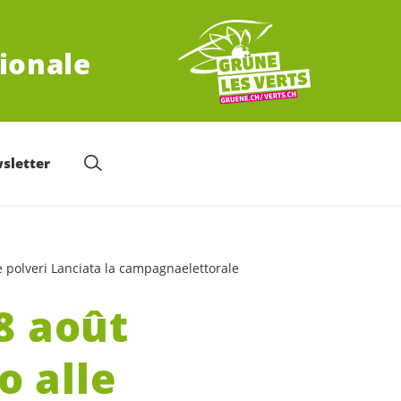
tionale
sletter
e polveri Lanciata la campagnaelettorale
8 août
o alle