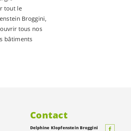
r tout le
enstein Broggini,
couvrir tous nos
es bâtiments
Contact
Delphine Klopfenstein Broggini