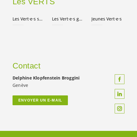
Les VERTS
Les
Vert·e·s
suisses
Les
Vert·e·s
genevois·es
Jeunes
Vert·e·s
Contact
Delphine Klopfenstein Broggini
Genève
ENVOYER UN E-MAIL