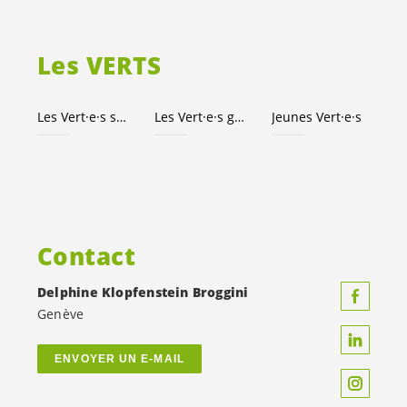
Les VERTS
Les
Vert·e·s
suisses
Les
Vert·e·s
genevois·es
Jeunes
Vert·e·s
Contact
Delphine Klopfenstein Broggini
Genève
ENVOYER UN E-MAIL