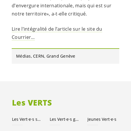
d’envergure internationale, mais qui est sur
notre territoire», a-t-elle critiqué.
Lire l’intégralité de l’article sur le site du
Courrier…
Médias
CERN
Grand Genève
Les VERTS
Les
Vert·e·s
suisses
Les
Vert·e·s
genevois·es
Jeunes
Vert·e·s