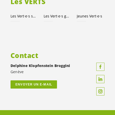
Les VERTS
Les
Vert·e·s
suisses
Les
Vert·e·s
genevois·es
Jeunes
Vert·e·s
Contact
Delphine Klopfenstein Broggini
Genève
ENVOYER UN E-MAIL