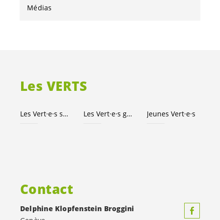
Médias
Les VERTS
Les
Vert·e·s
suisses
Les
Vert·e·s
genevois·es
Jeunes
Vert·e·s
Contact
Delphine Klopfenstein Broggini