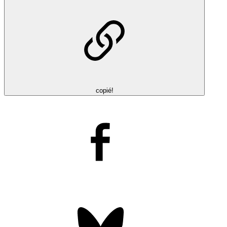
copié!