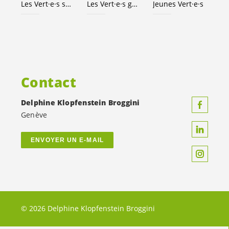
Les
Vert·e·s
suisses
Les
Vert·e·s
genevois·es
Jeunes
Vert·e·s
Contact
Delphine Klopfenstein Broggini
Genève
ENVOYER UN E-MAIL
© 2026 Delphine Klopfenstein Broggini