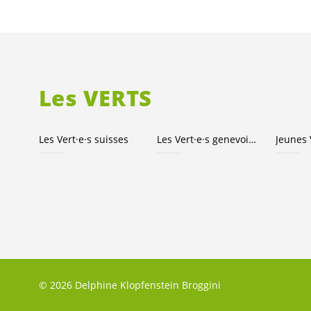
Les VERTS
Les
Vert·e·s
suisses
Les
Vert·e·s
genevois·es
Jeunes
© 2026 Delphine Klopfenstein Broggini