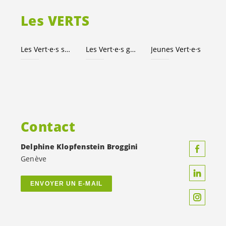
Les VERTS
Les
Vert·e·s
suisses
Les
Vert·e·s
genevois·es
Jeunes
Vert·e·s
Contact
Delphine Klopfenstein Broggini
Genève
ENVOYER UN E-MAIL