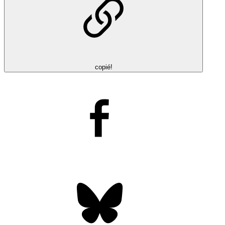
copié!