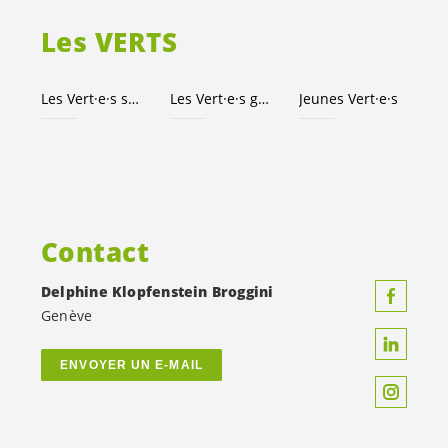
Les VERTS
Les
Vert·e·s
suisses
Les
Vert·e·s
genevois·es
Jeunes
Vert·e·s
Contact
Delphine Klopfenstein Broggini
Genève
ENVOYER UN E-MAIL