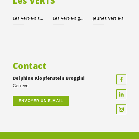
Les VERTS
Les
Vert·e·s
suisses
Les
Vert·e·s
genevois·es
Jeunes
Vert·e·s
Contact
Delphine Klopfenstein Broggini
Genève
ENVOYER UN E-MAIL