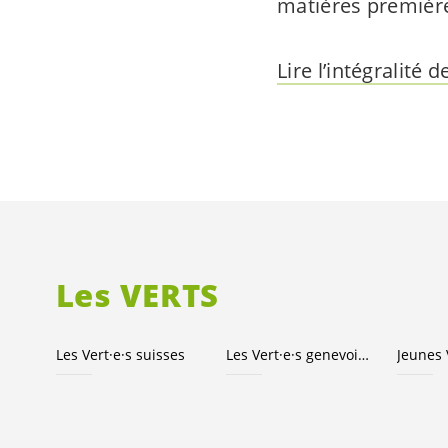
matières premièr
Lire l’intégralité d
Les VERTS
Les
Vert·e·s
suisses
Les
Vert·e·s
genevois·es
Jeunes