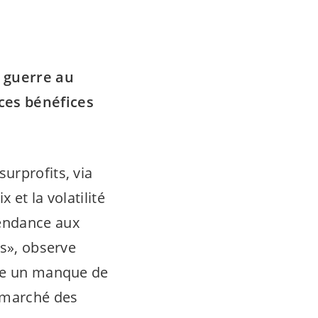
a guerre au
ces bénéfices
urprofits, via
 et la volatilité
pendance aux
ns», observe
nce un manque de
u marché des