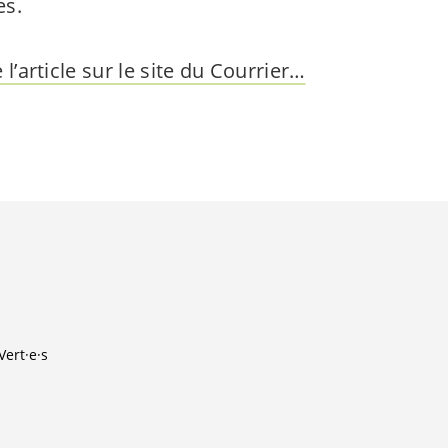
es.
e l’article sur le site du Courrier…
Vert·e·s