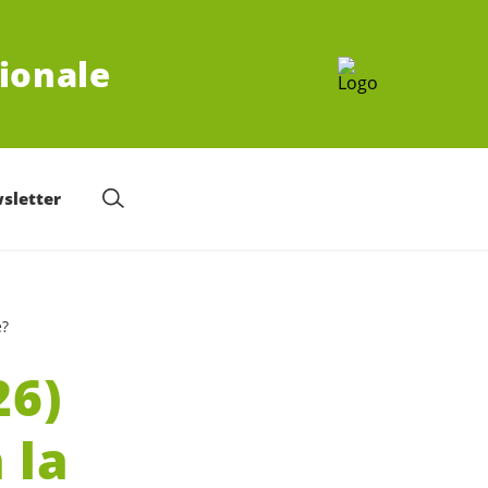
tionale
sletter
e?
26)
 la