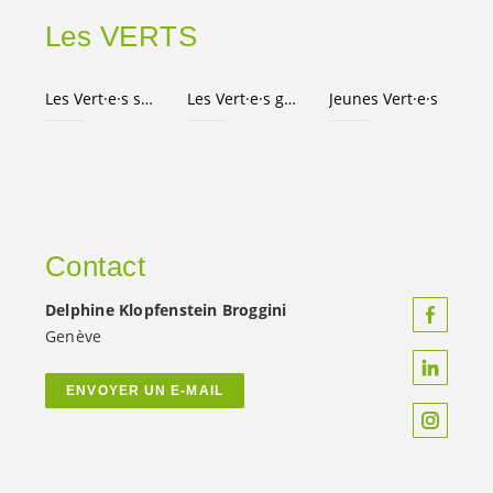
Les VERTS
Les
Vert·e·s
suisses
Les
Vert·e·s
genevois·es
Jeunes
Vert·e·s
Contact
Delphine Klopfenstein Broggini
Genève
ENVOYER UN E-MAIL